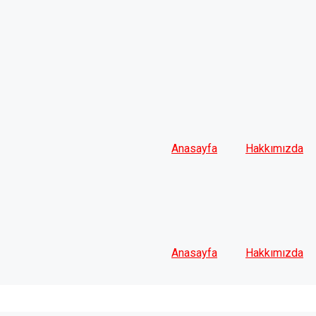
Anasayfa
Hakkımızda
Anasayfa
Hakkımızda