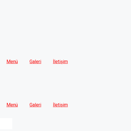
Menü
Galeri
İletişim
Menü
Galeri
İletişim