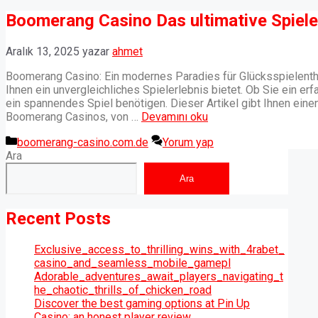
Boomerang Casino Das ultimative Spielerl
Aralık 13, 2025
yazar
ahmet
Boomerang Casino: Ein modernes Paradies für Glücksspielenth
Ihnen ein unvergleichliches Spielerlebnis bietet. Ob Sie ein erfa
ein spannendes Spiel benötigen. Dieser Artikel gibt Ihnen ei
Boomerang Casinos, von …
Devamını oku
Kategoriler
boomerang-casino.com.de
Yorum yap
Ara
Ara
Recent Posts
Exclusive_access_to_thrilling_wins_with_4rabet_
casino_and_seamless_mobile_gamepl
Adorable_adventures_await_players_navigating_t
he_chaotic_thrills_of_chicken_road
Discover the best gaming options at Pin Up
Casino: an honest player review