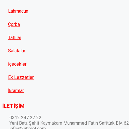
Lahmacun
Çorba
Tatlılar
Salatalar
İçecekler
Ek Lezzetler
İkramlar
İLETİŞİM
0312 247 22 22
Yeni Batı, Şehit Kaymakam Muhammed Fatih Safitürk Blv.
info@2ahmet.com