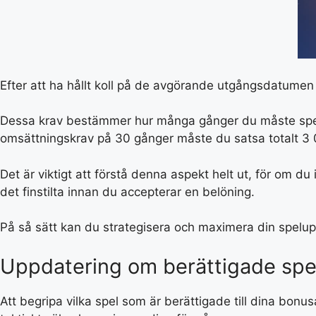
Efter att ha hållt koll på de avgörande utgångsdatumen ä
Dessa krav bestämmer hur många gånger du måste spela 
omsättningskrav på 30 gånger måste du satsa totalt 3 
Det är viktigt att förstå denna aspekt helt ut, för om du i
det finstilta innan du accepterar en belöning.
På så sätt kan du strategisera och maximera din spelupp
Uppdatering om berättigade spe
Att begripa vilka spel som är berättigade till dina bonusa