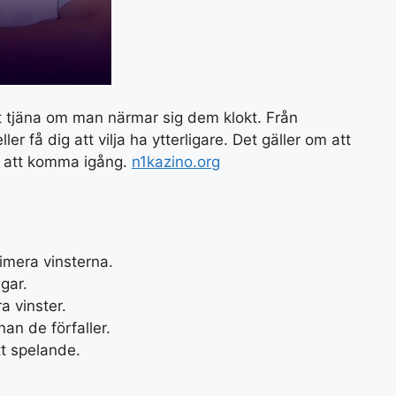
t tjäna om man närmar sig dem klokt. Från
 få dig att vilja ha ytterligare. Det gäller om att
ör att komma igång.
n1kazino.org
imera vinsterna.
ngar.
a vinster.
nan de förfaller.
tt spelande.