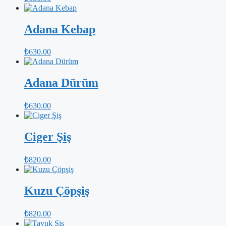
Adana Kebap
₺
630.00
Adana Dürüm
₺
630.00
Ciger Şiş
₺
820.00
Kuzu Çöpşiş
₺
820.00