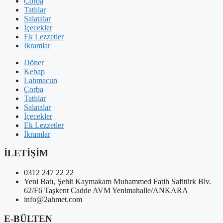
Çorba
Tatlılar
Salatalar
İçecekler
Ek Lezzetler
İkramlar
Döner
Kebap
Lahmacun
Çorba
Tatlılar
Salatalar
İçecekler
Ek Lezzetler
İkramlar
İLETİŞİM
0312 247 22 22
Yeni Batı, Şehit Kaymakam Muhammed Fatih Safitürk Blv.
62/F6 Taşkent Cadde AVM Yenimahalle/ANKARA
info@2ahmet.com
E-BÜLTEN