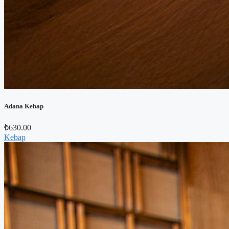
Adana Kebap
₺
630.00
Kebap