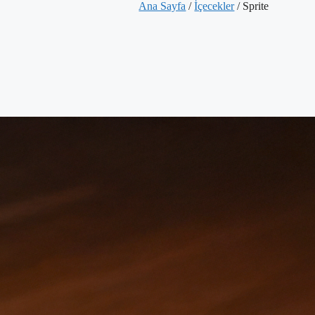
Ana Sayfa
/
İçecekler
/ Sprite