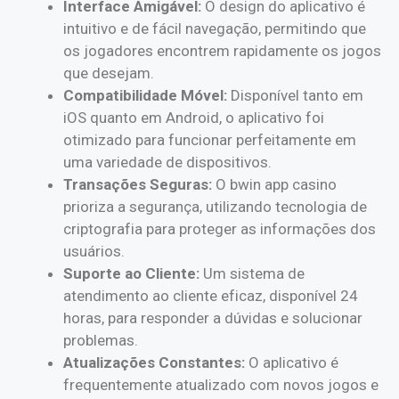
Interface Amigável:
O design do aplicativo é
intuitivo e de fácil navegação, permitindo que
os jogadores encontrem rapidamente os jogos
que desejam.
Compatibilidade Móvel:
Disponível tanto em
iOS quanto em Android, o aplicativo foi
otimizado para funcionar perfeitamente em
uma variedade de dispositivos.
Transações Seguras:
O bwin app casino
prioriza a segurança, utilizando tecnologia de
criptografia para proteger as informações dos
usuários.
Suporte ao Cliente:
Um sistema de
atendimento ao cliente eficaz, disponível 24
horas, para responder a dúvidas e solucionar
problemas.
Atualizações Constantes:
O aplicativo é
frequentemente atualizado com novos jogos e