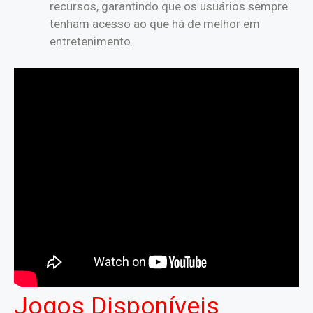
recursos, garantindo que os usuários sempre
tenham acesso ao que há de melhor em
entretenimento.
Jogos Disponíveis