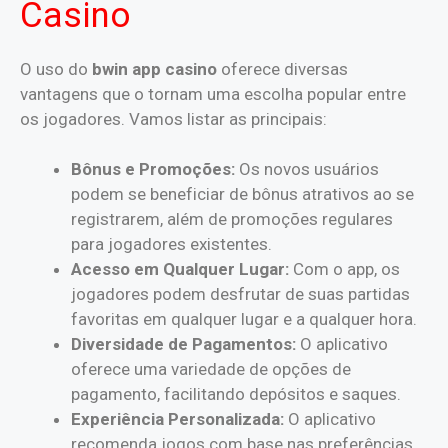
Casino
O uso do
bwin app casino
oferece diversas
vantagens que o tornam uma escolha popular entre
os jogadores. Vamos listar as principais:
Bônus e Promoções:
Os novos usuários
podem se beneficiar de bônus atrativos ao se
registrarem, além de promoções regulares
para jogadores existentes.
Acesso em Qualquer Lugar:
Com o app, os
jogadores podem desfrutar de suas partidas
favoritas em qualquer lugar e a qualquer hora.
Diversidade de Pagamentos:
O aplicativo
oferece uma variedade de opções de
pagamento, facilitando depósitos e saques.
Experiência Personalizada:
O aplicativo
recomenda jogos com base nas preferências