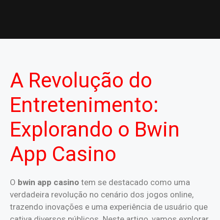
A Revolução do
Entretenimento:
Explorando o Bwin
App Casino
O
bwin app casino
tem se destacado como uma
verdadeira revolução no cenário dos jogos online,
trazendo inovações e uma experiência de usuário que
cativa diversos públicos. Neste artigo, vamos explorar