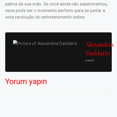
palma da sua mão. Se você ainda não experimentou,
esse pode ser o momento perfeito para se juntar a
esta revolução do entretenimento online.
Alexandria
Daddario
CHEF
Yorum yapın