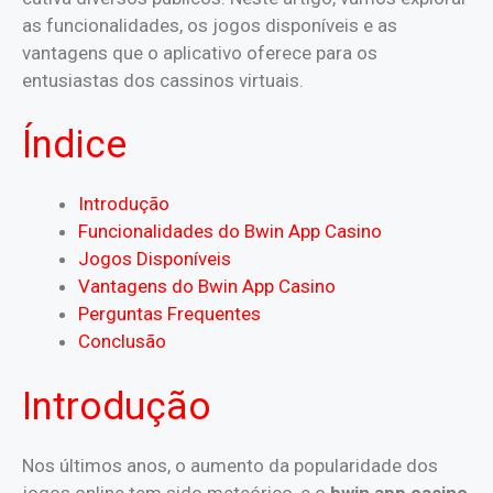
as funcionalidades, os jogos disponíveis e as
vantagens que o aplicativo oferece para os
entusiastas dos cassinos virtuais.
Índice
Introdução
Funcionalidades do Bwin App Casino
Jogos Disponíveis
Vantagens do Bwin App Casino
Perguntas Frequentes
Conclusão
Introdução
Nos últimos anos, o aumento da popularidade dos
jogos online tem sido meteórico, e o
bwin app casino