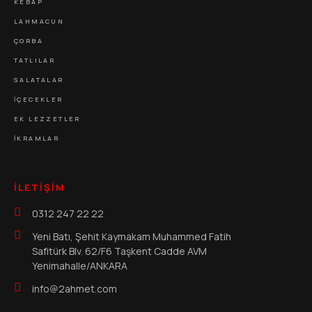
KEBAP
LAHMACUN
ÇORBA
TATLILAR
SALATALAR
İÇECEKLER
EK LEZZETLER
İKRAMLAR
İLETİŞİM
0312 247 22 22
Yeni Batı, Şehit Kaymakam Muhammed Fatih
Safitürk Blv. 62/F6 Taşkent Cadde AVM
Yenimahalle/ANKARA
info@2ahmet.com