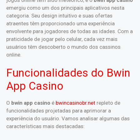
emergiu como um dos principais aplicativos nesta
categoria. Seu design intuitivo e suas ofertas
atraentes têm proporcionado uma experiência
envolvente para jogadores de todas as idades. Com a
praticidade de jogar pelo celular, cada vez mais
usuários têm descoberto o mundo dos cassinos
online.
Funcionalidades do Bwin
App Casino
O
bwin app casino
é
bwincasinobr.net
repleto de
funcionalidades projetadas para aprimorar a
experiência do usuário. Vamos analisar algumas das
características mais destacadas: