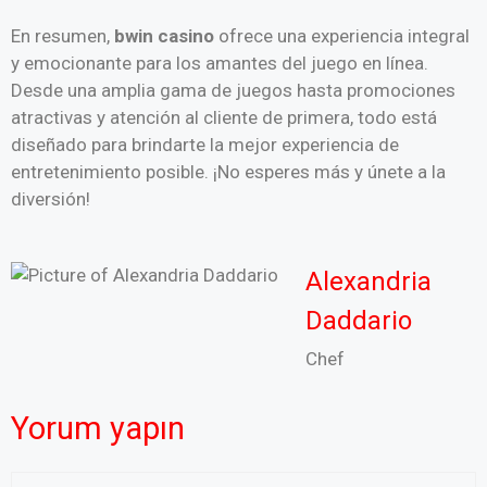
En resumen,
bwin casino
ofrece una experiencia integral
y emocionante para los amantes del juego en línea.
Desde una amplia gama de juegos hasta promociones
atractivas y atención al cliente de primera, todo está
diseñado para brindarte la mejor experiencia de
entretenimiento posible. ¡No esperes más y únete a la
diversión!
Alexandria
Daddario
Chef
Yorum yapın