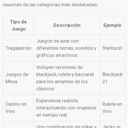
resumen de las categorías más destacadas:
Tipo de
Descripción
Ejemplo
Juego
Juegos de azar con
Tragaperras
diferentes temas, sonidos y
Starburst
gráficos atractivos.
Incluyen versiones de
Juegos de
blackjack, ruleta y baccarat
Blackjack
Mesa
para los amantes de los
21
clásicos.
Experiencia realista
Casino en
Ruleta en
interactuando con crupieres
Vivo
Vivo
en tiempo real.
Una combinación de póker y
Jacks or