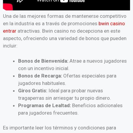
Una de las mejores formas de mantenerse competitivo
en la industria es a través de promociones
bwin casino
entrar
atractivas. Bwin casino no decepciona en este
aspecto, ofreciendo una variedad de bonos que pueden
incluir:
Bonos de Bienvenida:
Atrae a nuevos jugadores
con un incentivo inicial.
Bonos de Recarga:
Ofertas especiales para
jugadores habituales.
Giros Gratis:
Ideal para probar nuevas
tragaperras sin arriesgar tu propio dinero.
Programas de Lealtad:
Beneficios adicionales
para jugadores frecuentes.
Es importante leer los términos y condiciones para