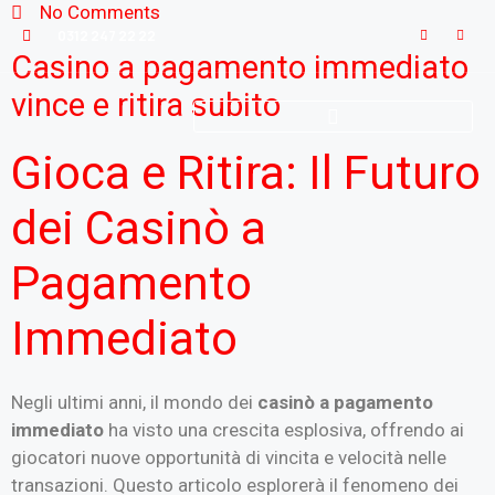
No Comments
0312 247 22 22
Casino a pagamento immediato
vince e ritira subito
Gioca e Ritira: Il Futuro
dei Casinò a
Pagamento
Immediato
Negli ultimi anni, il mondo dei
casinò a pagamento
immediato
ha visto una crescita esplosiva, offrendo ai
giocatori nuove opportunità di vincita e velocità nelle
transazioni. Questo articolo esplorerà il fenomeno dei