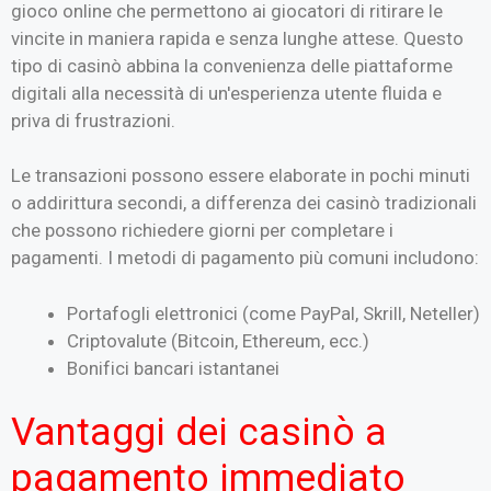
gioco online che permettono ai giocatori di ritirare le
vincite in maniera rapida e senza lunghe attese. Questo
tipo di casinò abbina la convenienza delle piattaforme
digitali alla necessità di un'esperienza utente fluida e
priva di frustrazioni.
Le transazioni possono essere elaborate in pochi minuti
o addirittura secondi, a differenza dei casinò tradizionali
che possono richiedere giorni per completare i
pagamenti. I metodi di pagamento più comuni includono:
Portafogli elettronici (come PayPal, Skrill, Neteller)
Criptovalute (Bitcoin, Ethereum, ecc.)
Bonifici bancari istantanei
Vantaggi dei casinò a
pagamento immediato