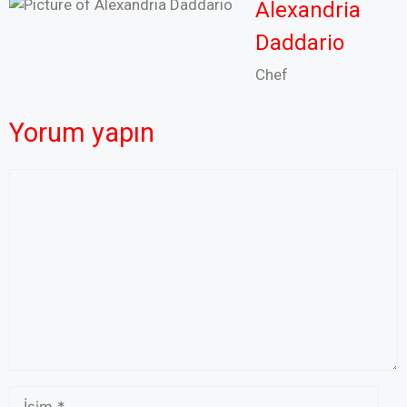
Alexandria
Daddario
Chef
Yorum yapın