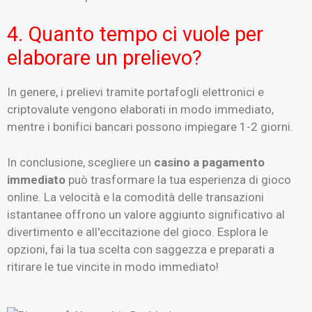
4. Quanto tempo ci vuole per
elaborare un prelievo?
In genere, i prelievi tramite portafogli elettronici e
criptovalute vengono elaborati in modo immediato,
mentre i bonifici bancari possono impiegare 1-2 giorni.
In conclusione, scegliere un
casino a pagamento
immediato
può trasformare la tua esperienza di gioco
online. La velocità e la comodità delle transazioni
istantanee offrono un valore aggiunto significativo al
divertimento e all'eccitazione del gioco. Esplora le
opzioni, fai la tua scelta con saggezza e preparati a
ritirare le tue vincite in modo immediato!