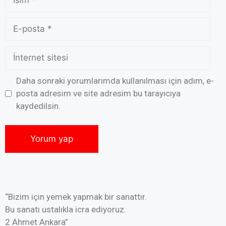
Daha sonraki yorumlarımda kullanılması için adım, e-
posta adresim ve site adresim bu tarayıcıya
kaydedilsin.
“Bizim için yemek yapmak bir sanattır.
Bu sanatı ustalıkla icra ediyoruz.
2 Ahmet Ankara”