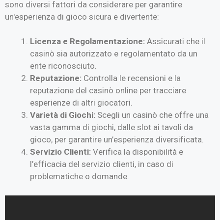
sono diversi fattori da considerare per garantire
un'esperienza di gioco sicura e divertente:
Licenza e Regolamentazione:
Assicurati che il
casinò sia autorizzato e regolamentato da un
ente riconosciuto.
Reputazione:
Controlla le recensioni e la
reputazione del casinò online per tracciare
esperienze di altri giocatori.
Varietà di Giochi:
Scegli un casinò che offre una
vasta gamma di giochi, dalle slot ai tavoli da
gioco, per garantire un’esperienza diversificata.
Servizio Clienti:
Verifica la disponibilità e
l’efficacia del servizio clienti, in caso di
problematiche o domande.