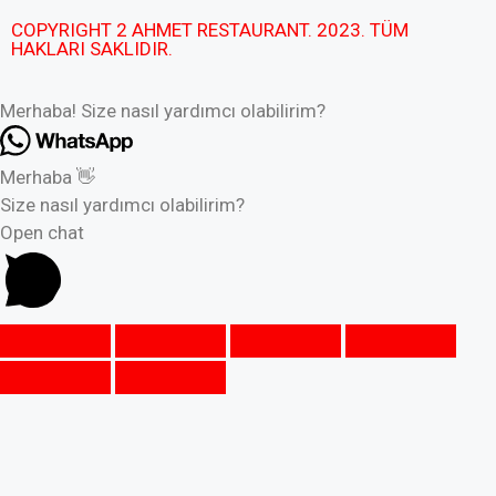
COPYRIGHT 2 AHMET RESTAURANT. 2023. TÜM
HAKLARI SAKLIDIR.
Merhaba! Size nasıl yardımcı olabilirim?
Merhaba 👋
Size nasıl yardımcı olabilirim?
Open chat