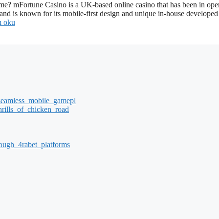
e? mFortune Casino is a UK-based online casino that has been in ope
d is known for its mobile-first design and unique in-house developed
ı oku
_seamless_mobile_gamepl
rills_of_chicken_road
rough_4rabet_platforms