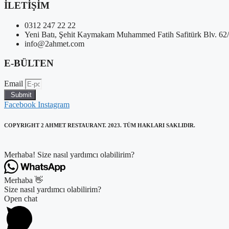
İLETİŞİM
0312 247 22 22
Yeni Batı, Şehit Kaymakam Muhammed Fatih Safitürk Blv.
info@2ahmet.com
E-BÜLTEN
Email
Submit
Facebook
Instagram
COPYRIGHT 2 AHMET RESTAURANT. 2023. TÜM HAKLARI SAKLIDIR.
Merhaba! Size nasıl yardımcı olabilirim?
Merhaba 👋
Size nasıl yardımcı olabilirim?
Open chat