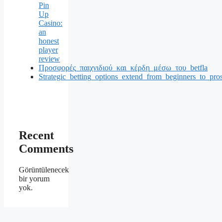
Pin
Up
Casino:
an
honest
player
review
Προσφορές_παιχνιδιού_και_κέρδη_μέσω_του_betfla
Strategic_betting_options_extend_from_beginners_to_pro
Recent
Comments
Görüntülenecek
bir yorum
yok.