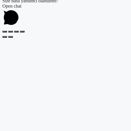
Size nasıl yardımcı olabilirim?
Open chat