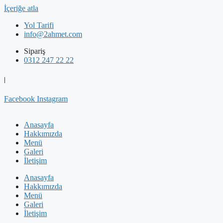
İçeriğe atla
Yol Tarifi
info@2ahmet.com
Sipariş
0312 247 22 22
|
Facebook
Instagram
Anasayfa
Hakkımızda
Menü
Galeri
İletişim
Anasayfa
Hakkımızda
Menü
Galeri
İletişim