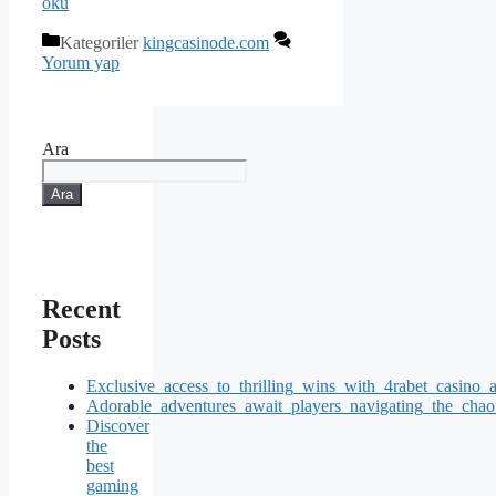
oku
Kategoriler
kingcasinode.com
Yorum yap
Ara
Ara
Recent
Posts
Exclusive_access_to_thrilling_wins_with_4rabet_casino
Adorable_adventures_await_players_navigating_the_chaot
Discover
the
best
gaming