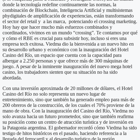
donde la tecnología redefine continuamente las normas, la
combinación de Blockchain, Inteligencia Artificial y multisistemas
phydigitales de amplificación de experiencias, están transformando
el sector del retail y a las marca, potenciando el crossing marketing.
Hoy hay que hacer mucho más esfuerzos combinados y
coordinados, vivimos en un mundo “crossing”. Te contamos por qué
y cómo el RBE es crucial para subsistir hoy, incluso si eres una
empresa tech exitosa. Viedma dio la bienvenida a un nuevo hito en
su desarrollo urbano y económico con la inauguración del Hotel
Casino del Río, un espacio que cuenta con la capacidad para
albergar a 2.250 personas y que ofrece más de 300 máquinas de
juego. A pesar de la inminente inauguración del nuevo mega hotel
casino, los trabajadores sienten que su situación no ha sido
abordada.
Con una inversión aproximada de 20 millones de dólares, el Hotel
Casino del Río no solo representa un nuevo lugar de
entretenimiento, sino que también ha generado empleo para más de
200 obreros de la construcción, de los cuales el 70% proviene de la
mano de obra. Con la inauguración del Casino del Río, Viedma no
solo avanza hacia un futuro prometedor, sino que también reafirma
su posición como un centro de atracción turística y de inversión en
la Patagonia argentina. El gobernador recordó cómo Viedma ha sido
testigo de hitos históricos en el pasado, haciendo referencia a la
llegada del ferrocarril y al desarrollo turístico de la región,