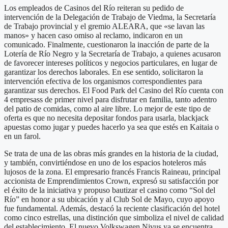
Los empleados de Casinos del Río reiteran su pedido de
intervención de la Delegación de Trabajo de Viedma, la Secretaría
de Trabajo provincial y el gremio ALEARA, que «se lavan las
manos» y hacen caso omiso al reclamo, indicaron en un
comunicado. Finalmente, cuestionaron la inacción de parte de la
Lotería de Río Negro y la Secretaría de Trabajo, a quienes acusaron
de favorecer intereses políticos y negocios particulares, en lugar de
garantizar los derechos laborales. En ese sentido, solicitaron la
intervención efectiva de los organismos correspondientes para
garantizar sus derechos. El Food Park del Casino del Río cuenta con
4 empresass de primer nivel para disfrutar en familia, tanto adentro
del patio de comidas, como al aire libre. Lo mejor de este tipo de
oferta es que no necesita depositar fondos para usarla, blackjack
apuestas como jugar y puedes hacerlo ya sea que estés en Kaitaia o
en un farol.
Se trata de una de las obras más grandes en la historia de la ciudad,
y también, convirtiéndose en uno de los espacios hoteleros más
lujosos de la zona. El empresario francés Francis Raineau, principal
accionista de Emprendimientos Crown, expresó su satisfacción por
el éxito de la iniciativa y propuso bautizar el casino como “Sol del
Río” en honor a su ubicación y al Club Sol de Mayo, cuyo apoyo
fue fundamental. Además, destacó la reciente clasificación del hotel
como cinco estrellas, una distinción que simboliza el nivel de calidad
del establecimiento. El nuevo Volkswagen Nivus ya se encuentra