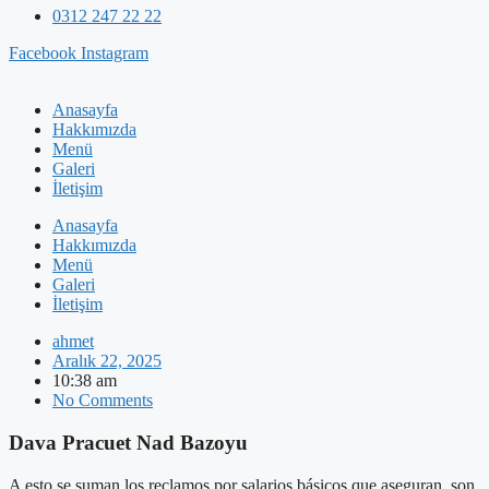
0312 247 22 22
Facebook
Instagram
Anasayfa
Hakkımızda
Menü
Galeri
İletişim
Anasayfa
Hakkımızda
Menü
Galeri
İletişim
ahmet
Aralık 22, 2025
10:38 am
No Comments
Dava Pracuet Nad Bazoyu
A esto se suman los reclamos por salarios básicos que,aseguran, son