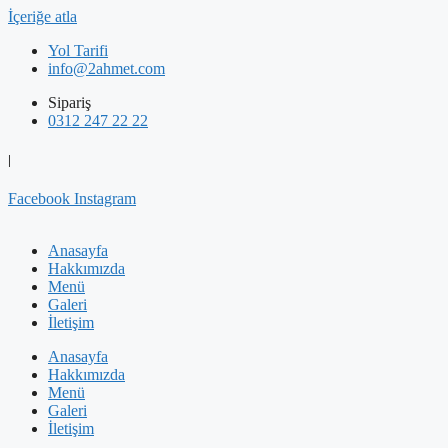
İçeriğe atla
Yol Tarifi
info@2ahmet.com
Sipariş
0312 247 22 22
|
Facebook
Instagram
Anasayfa
Hakkımızda
Menü
Galeri
İletişim
Anasayfa
Hakkımızda
Menü
Galeri
İletişim