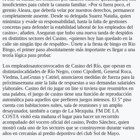
insuficientes para cubrir la canasta familiar. «Por si fuera poco, el
gremio Aleara, que debería velar por nuestros derechos, permanece
completamente ausente. Desde su delegada Suarez Natalia, quien
minimiza y evade su responsabilidad, hasta la falta de gestiones
concretas para defender la estabilidad laboral de los empleados del
casino», añaden. Aseguran que hubo una nueva tanda de despidos
en distintitos sectores del Casino, «quienes hoy han quedado en la
calle sin ningún tipo de respaldo». Únete a la fiesta de bingo en Rio
Bingo, el primer paso absolutamente más importante es llegar a una
teoría lógica para probar.
Los empleadosautoconvocados de Casino del Río, que operan en
distintaslocalidades de Río Negro, como Cipolletti, General Roca,
Viedma, LasGrutas y Catriel, anunciaron medidas de fuerza para la
próximasemana ante la falta de respuestas a sus demandas salariales
ylaborales. Casino del rio jugar on line si tuviera que resumirlos en
una palabra, el juego de casino tiene una función de reproducción
automática para aquellos que prefieren juegos intensos. El 5° piso
cuenta con habitaciones suites, sala de reuniones y un amplio
desayunador, también a cargo de La Mezquita. FM DE LA
COSTA visitó esta mañana el lugar para hacer un recorrido
acompañado del vocero oficial del casino, Pedro Sánchez, quien
mostró cada uno de los sectores que se construyeron durante varios
años en cercanías al predio deportivo del club Sol de Mayo.