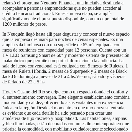
relanzó el programa Neuquén Financia, una iniciativa destinada a
acompañar a personas emprendedoras que no pueden acceder al
crédito bancario tradicional. En esta nueva etapa, se amplía
significativamente el presupuesto disponible, con un cupo total de
1200 millones de pesos.
In Neuquén llegó hasta allí para degustar y conocer el nuevo espacio
que la empresa destinará para noches de cenas especiales. Es una
amplia sala luminosa con una superficie de 65 m2 equipada con
mesa de reuniones con capacidad para 12 personas. Cuenta con un
TV LED Samsung Smart de 60″ y moderno sistema de presentación
inalámbrico que permite compartir información a la audiencia. La
sala de juego convencional está equipada con 5 mesas de Ruletas, 1
mesa de Ruleta Híbrida, 2 mesas de Superpeek y 2 mesas de Black
Jack.De domingo a jueves de 21 a 4 hs.Viernes, sábado y vísperas
de feriado de 22 a 5 hs.
Hotel y Casino del Río se erige como un espacio donde el confort y
el entretenimiento convergen. Este elegante establecimiento combina
modernidad y calidez, ofreciendo a sus visitantes una experiencia
única en la región.Desde el momento en que uno cruza su entrada,
es evidente que cada detalle ha sido pensado para crear una
atmósfera de lujo discreto y hospitalidad. Las habitaciones, amplias
y bien iluminadas, están decoradas con un estilo contemporáneo que
prioriza la comodidad, con mobiliario cuidadosamente seleccionado