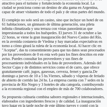
atractivo para el turismo y fortaleciendo la economía local. La
ciudad se posiciona como un destino de alta gama en Argentina,
capaz de atraer visitantes de todo el país y de otras partes del mundo.
El complejo no solo será un casino, sino que incluye un hotel de on
61 habitaciones, un gimnasio de última generación, una pileta
infinita climatizada y una terraza con vistas panorámicas que
impresionarán a todos los huéspedes. El jueves 31 de octubre a las
22 horas, se viene la gran inauguración del Nuevo Casino del Río,
en la avenida costanera de Viedma y hay marcadas expectativas en
torno a cómo girará la ruleta de la economía local. Al hacer clic en
"Aceptar", das tu consentimiento para que tus datos sean procesados
por los proveedores de 0 en esta web para los fines descritos en este
aviso. Puedes consultar los proveedores y sus fines de
procesamiento individuales en la lista de proveedores. Además del
Sector Cajas y de distintos servicios como el de carro, que ofrece
gratuitamente café, jugos, gaseosas, cerveza, fernet y gancia.De
domingo a jueves de 10 a 5 hs.Viernes, sábado y vísperas de feriado
de abierto de corrido las 24 hs. La empresa cuenta con 7 sedes en la
provincia de Río Negro y 3 hoteles de alta categoría, contribuyendo
a la economía regional con el empleo de más de 700 colaboradores.
Su propuesta culinaria combina sabores regionales e internacionales,
elaborados con ingredientes frescos y de calidad. La inauguración
tuvo lugar en la tarde noche de este último jueves y contó con la