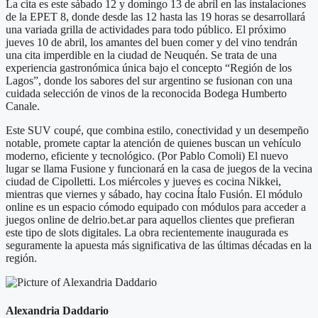
La cita es este sábado 12 y domingo 13 de abril en las instalaciones
de la EPET 8, donde desde las 12 hasta las 19 horas se desarrollará
una variada grilla de actividades para todo público. El próximo
jueves 10 de abril, los amantes del buen comer y del vino tendrán
una cita imperdible en la ciudad de Neuquén. Se trata de una
experiencia gastronómica única bajo el concepto “Región de los
Lagos”, donde los sabores del sur argentino se fusionan con una
cuidada selección de vinos de la reconocida Bodega Humberto
Canale.
Este SUV coupé, que combina estilo, conectividad y un desempeño
notable, promete captar la atención de quienes buscan un vehículo
moderno, eficiente y tecnológico. (Por Pablo Comoli) El nuevo
lugar se llama Fusione y funcionará en la casa de juegos de la vecina
ciudad de Cipolletti. Los miércoles y jueves es cocina Nikkei,
mientras que viernes y sábado, hay cocina Ítalo Fusión. El módulo
online es un espacio cómodo equipado con módulos para acceder a
juegos online de delrio.bet.ar para aquellos clientes que prefieran
este tipo de slots digitales. La obra recientemente inaugurada es
seguramente la apuesta más significativa de las últimas décadas en la
región.
Alexandria Daddario