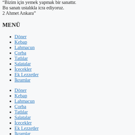
“Bizim için yemek yapmak bir sanattır.
Bu sanatı ustalıkla icra ediyoruz.
2 Ahmet Ankara”
MENÜ
Döner
Kebap
Lahmacun
Çorba
Tatlılar
Salatalar
İçecekler
Ek Lezzetler
İkramlar
Döner
Kebap
Lahmacun
Çorba
Tatlılar
Salatalar
İçecekler
Ek Lezzetler
İkramlar