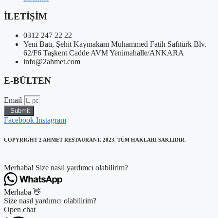
İLETİŞİM
0312 247 22 22
Yeni Batı, Şehit Kaymakam Muhammed Fatih Safitürk Blv.
62/F6 Taşkent Cadde AVM Yenimahalle/ANKARA
info@2ahmet.com
E-BÜLTEN
Email
Submit
Facebook
Instagram
COPYRIGHT 2 AHMET RESTAURANT. 2023. TÜM HAKLARI SAKLIDIR.
Merhaba! Size nasıl yardımcı olabilirim?
Merhaba 👋
Size nasıl yardımcı olabilirim?
Open chat