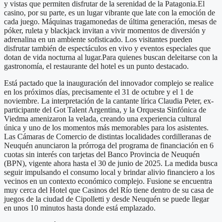
y vistas que permiten disfrutar de la serenidad de la Patagonia.El
casino, por su parte, es un lugar vibrante que late con la emoción de
cada juego. Máquinas tragamonedas de última generación, mesas de
póker, ruleta y blackjack invitan a vivir momentos de diversión y
adrenalina en un ambiente sofisticado. Los visitantes pueden
disfrutar también de espectáculos en vivo y eventos especiales que
dotan de vida nocturna al lugar.Para quienes buscan deleitarse con la
gastronomía, el restaurante del hotel es un punto destacado.
Está pactado que la inauguración del innovador complejo se realice
en los próximos días, precisamente el 31 de octubre y el 1 de
noviembre. La interpretación de la cantante lírica Claudia Peter, ex-
participante del Got Talent Argentina, y la Orquesta Sinfónica de
Viedma amenizaron la velada, creando una experiencia cultural
única y uno de los momentos más memorables para los asistentes.
Las Cámaras de Comercio de distintas localidades cordilleranas de
Neuquén anunciaron la prórroga del programa de financiación en 6
cuotas sin interés con tarjetas del Banco Provincia de Neuquén
(BPN), vigente ahora hasta el 30 de junio de 2025. La medida busca
seguir impulsando el consumo local y brindar alivio financiero a los
vecinos en un contexto económico complejo. Fusione se encuentra
muy cerca del Hotel que Casinos del Río tiene dentro de su casa de
juegos de la ciudad de Cipolletti y desde Neuquén se puede llegar
en unos 10 minutos hasta donde está emplazado.