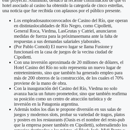
este proyecto. Asimismo, destacó la reciente confirmación de que el
hotel asociado al casino ha obtenido la categoría de cinco estrellas,
una noticia que fue recibida con aplausos por el público presente.
Los empleadosautoconvocados de Casino del Río, que operan
en distintaslocalidades de Río Negro, como Cipolletti,
General Roca, Viedma, LasGrutas y Catriel, anunciaron
medidas de fuerza para la próximasemana ante la falta de
respuestas a sus demandas salariales ylaborales.
(Por Pablo Comoli) El nuevo lugar se llama Fusione y
funcionará en la casa de juegos de la vecina ciudad de
Cipolletti.
Con una inversión aproximada de 20 millones de dólares, el
Hotel Casino del Río no solo representa un nuevo lugar de
entretenimiento, sino que también ha generado empleo para
más de 200 obreros de la construcción, de los cuales el 70%
proviene de la mano de obra.
Con la inauguración del Casino del Río, Viedma no solo
avanza hacia un futuro prometedor, sino que también reafirma
su posición como un centro de atracción turística y de
inversión en la Patagonia argentina.
Además todos los días te propone diversión en sus salas de
juegos y modernos slots, probar su variedad de tragos, platos
y postres en los restaurants (Oasis es el nombre del resto-pub
que la empresa posee también en Cipolletti), sobresaliendo los