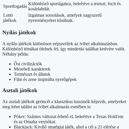
Különböző sportágakra, beleértve a teniszt, focit és
Sportfogadás
kosárlabdát.
Lottó
Izgalmas sorsolások, amelyek nagyszerű
játékok
nyereményeket kínálnak.
Nyílás játékok
A nyílás játékok különösen népszerűek az ivibet alkalmazásban.
Különböző témákat ölelnek fel, így mindenki találhat kedvére valót.
Néhány példa:
Ősi civilizációk
Mesebeli karakterek
Természet és állatok
Film és zene inspirálta nyerőgépek
Asztali játékok
Az asztali játékok gerincét a klasszikus kaszinók képezik, amelyeket
meg lehet találni az ivibet alkalmazás esetében is:
Póker: Számos változat érhető el, beleértve a Texas Hold'em
és az Omaha verziókat.
Blackjack: Kiváló stratégiai játék, ahol a cél a 21 elérése a