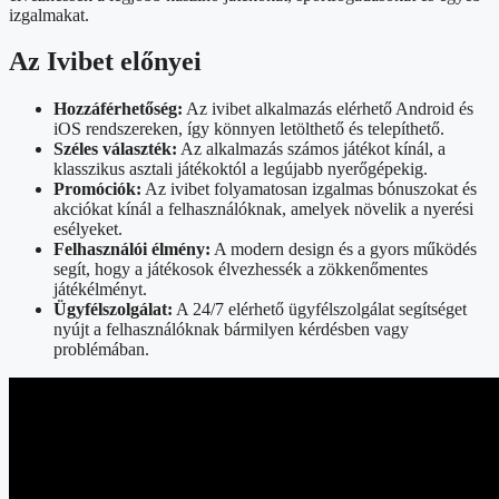
izgalmakat.
Az Ivibet előnyei
Hozzáférhetőség:
Az ivibet alkalmazás elérhető Android és
iOS rendszereken, így könnyen letölthető és telepíthető.
Széles választék:
Az alkalmazás számos játékot kínál, a
klasszikus asztali játékoktól a legújabb nyerőgépekig.
Promóciók:
Az ivibet folyamatosan izgalmas bónuszokat és
akciókat kínál a felhasználóknak, amelyek növelik a nyerési
esélyeket.
Felhasználói élmény:
A modern design és a gyors működés
segít, hogy a játékosok élvezhessék a zökkenőmentes
játékélményt.
Ügyfélszolgálat:
A 24/7 elérhető ügyfélszolgálat segítséget
nyújt a felhasználóknak bármilyen kérdésben vagy
problémában.