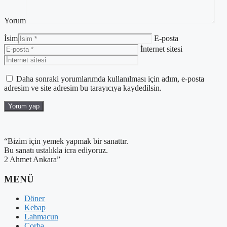
Yorum
İsim
E-posta
İnternet sitesi
Daha sonraki yorumlarımda kullanılması için adım, e-posta
adresim ve site adresim bu tarayıcıya kaydedilsin.
“Bizim için yemek yapmak bir sanattır.
Bu sanatı ustalıkla icra ediyoruz.
2 Ahmet Ankara”
MENÜ
Döner
Kebap
Lahmacun
Çorba