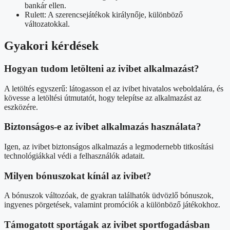
bankár ellen.
Rulett: A szerencsejátékok királynője, különböző
változatokkal.
Gyakori kérdések
Hogyan tudom letölteni az ivibet alkalmazást?
A letöltés egyszerű: látogasson el az ivibet hivatalos weboldalára, és
kövesse a letöltési útmutatót, hogy telepítse az alkalmazást az
eszközére.
Biztonságos-e az ivibet alkalmazás használata?
Igen, az ivibet biztonságos alkalmazás a legmodernebb titkosítási
technológiákkal védi a felhasználók adatait.
Milyen bónuszokat kínál az ivibet?
A bónuszok változóak, de gyakran találhatók üdvözlő bónuszok,
ingyenes pörgetések, valamint promóciók a különböző játékokhoz.
Támogatott sportágak az ivibet sportfogadásban