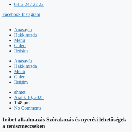
0312 247 22 22
Facebook
Instagram
Anasayfa
Hakkımızda
Menü
Galeri
İletişim
Anasayfa
Hakkımızda
Menü
Galeri
İletişim
ahmet
Aralık 10, 2025
1:48 pm
No Comments
Ivibet alkalmazás Szórakozás és nyerési lehetőségek
a teniszmeccseken