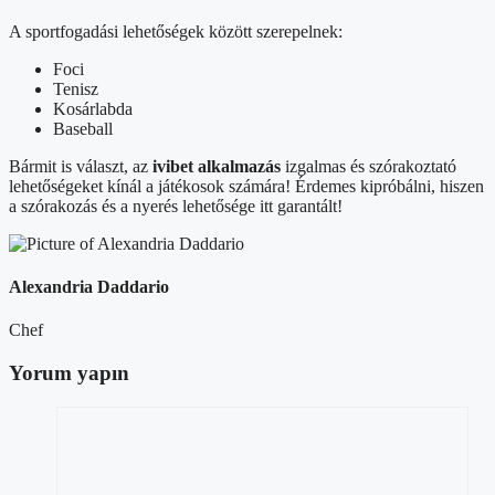
A sportfogadási lehetőségek között szerepelnek:
Foci
Tenisz
Kosárlabda
Baseball
Bármit is választ, az
ivibet alkalmazás
izgalmas és szórakoztató
lehetőségeket kínál a játékosok számára! Érdemes kipróbálni, hiszen
a szórakozás és a nyerés lehetősége itt garantált!
Alexandria Daddario
Chef
Yorum yapın