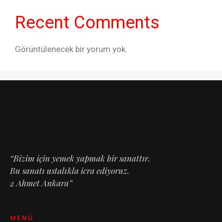
Recent Comments
Görüntülenecek bir yorum yok.
“Bizim için yemek yapmak bir sanattır.
Bu sanatı ustalıkla icra ediyoruz.
2 Ahmet Ankara”
MENÜ