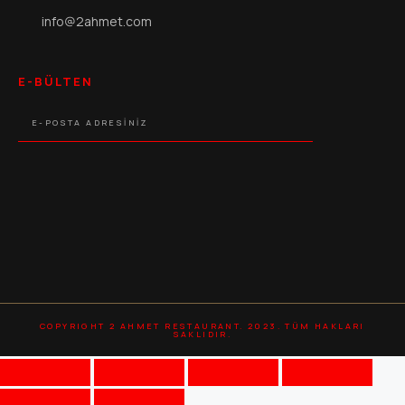
info@2ahmet.com
E-BÜLTEN
COPYRIGHT 2 AHMET RESTAURANT. 2023. TÜM HAKLARI
SAKLIDIR.