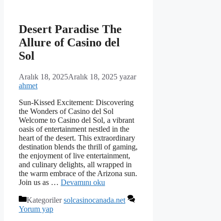
Desert Paradise The
Allure of Casino del
Sol
Aralık 18, 2025
Aralık 18, 2025
yazar
ahmet
Sun-Kissed Excitement: Discovering
the Wonders of Casino del Sol
Welcome to Casino del Sol, a vibrant
oasis of entertainment nestled in the
heart of the desert. This extraordinary
destination blends the thrill of gaming,
the enjoyment of live entertainment,
and culinary delights, all wrapped in
the warm embrace of the Arizona sun.
Join us as …
Devamını oku
Kategoriler
solcasinocanada.net
Yorum yap